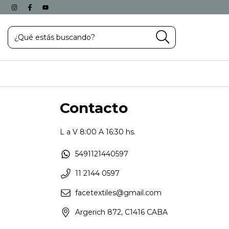
Contacto
L a V 8:00 A 16:30 hs.
5491121440597
11 2144 0597
facetextiles@gmail.com
Argerich 872, C1416 CABA