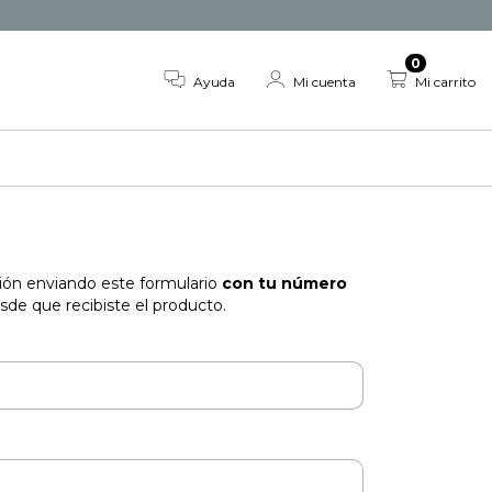
0
Ayuda
Mi cuenta
Mi carrito
ción enviando este formulario
con tu número
de que recibiste el producto.