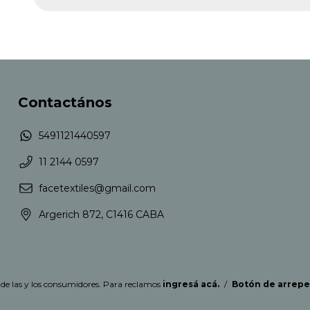
Contactános
5491121440597
11 2144 0597
facetextiles@gmail.com
Argerich 872, C1416 CABA
de las y los consumidores. Para reclamos
ingresá acá.
/
Botón de arrep